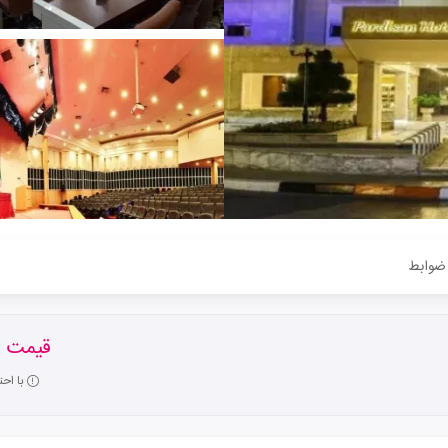
ضوابط
قیمت ا
با اح