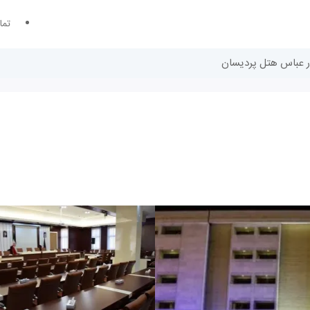
تما
در عباس هتل پردیسان