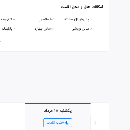
امکانات هتل و محل اقامت
پذیرش 24 ساعته
آسانسور
اتاق چمدا
سالن ورزشی
سالن بیلیارد
پارکینگ
م
یکشنبه 18 مرداد
3شب اقامت