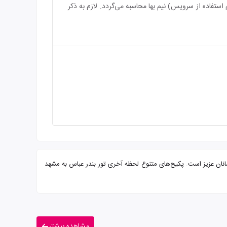
رویس) رایگان می‌باشد و بازه سنی برای اقامت کودک بین 2 الی 6 سال (درصورت عدم استفاده از سرویس) نیم بها محاسبه می‌گردد. لازم به ذکر
نلی مجرب آماده پذیرایی از شما میهمانان عزیز است. پکیج‌های متنوع لحظه آخری تور بندر عباس به مشهد
مشاهده بیشتر