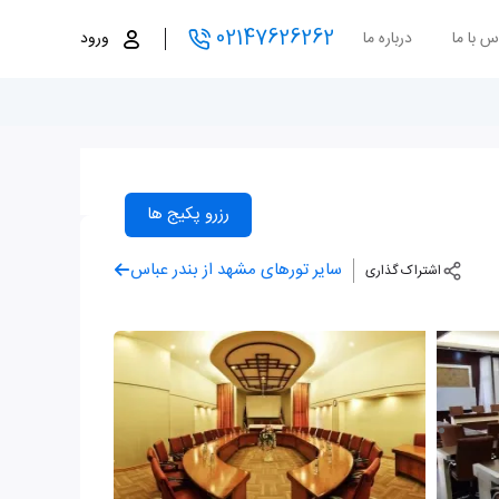
02147626262
س با ما
درباره ما
ورود
رزرو پکیج ها
سایر تورهای مشهد از بندر عباس
اشتراک گذاری