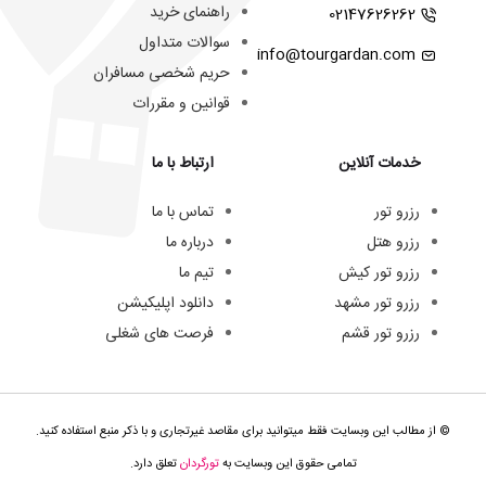
راهنمای خرید
02147626262
سوالات متداول
info@tourgardan.com
حریم شخصی مسافران
قوانین و مقررات
خدمات آنلاین
ارتباط با ما
رزرو تور
تماس با ما
رزرو هتل
درباره ما
رزرو تور کیش
تیم ما
رزرو تور مشهد
دانلود اپلیکیشن
رزرو تور قشم
فرصت های شغلی
© از مطالب این وبسایت فقط میتوانید برای مقاصد غیرتجاری و با ذکر منبع استفاده کنید.
تمامی حقوق این وبسایت به
تورگردان
تعلق دارد.