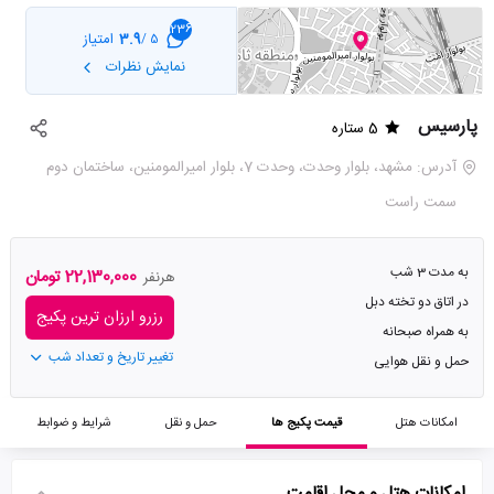
236
3.9
امتیاز
5 /
نمایش نظرات
پارسیس
5 ستاره
آدرس: مشهد، بلوار وحدت، وحدت 7، بلوار امیرالمومنین، ساختمان دوم
سمت راست
به مدت 3 شب
22,130,000 تومان
هرنفر
در اتاق دو تخته دبل
رزرو ارزان ترین پکیج
به همراه صبحانه
تغییر تاریخ و تعداد شب
حمل و نقل هوایی
امکانات هتل
قیمت پکیج ها
حمل و نقل
شرایط و ضوابط
امکانات هتل و محل اقامت