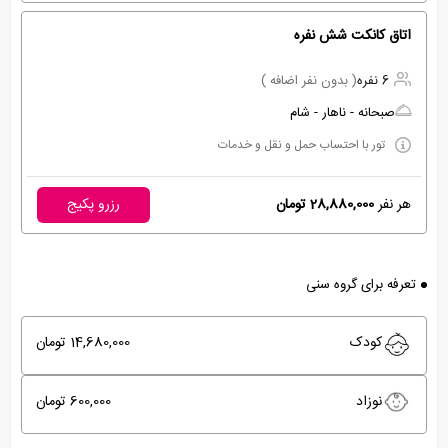
اتاق کانکت شش نفره
6 نفره
( بدون نفر اضافه )
صبحانه - ناهار - شام
تور با احتساب حمل و نقل و خدمات
هر نفر
28,880,000 تومان
رزرو پکیج
تعرفه برای گروه سنی
کودک
14,680,000 تومان
نوزاد
600,000 تومان