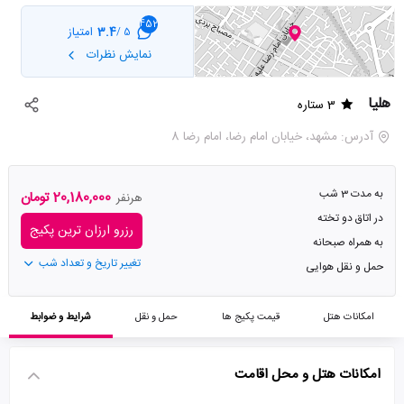
452
3.4
امتیاز
5 /
نمایش نظرات
هلیا
3 ستاره
آدرس: مشهد، خیابان امام رضا، امام رضا 8
به مدت 3 شب
20,180,000 تومان
هرنفر
در اتاق دو تخته
رزرو ارزان ترین پکیج
به همراه صبحانه
تغییر تاریخ و تعداد شب
حمل و نقل هوایی
امکانات هتل
قیمت پکیج ها
حمل و نقل
شرایط و ضوابط
امکانات هتل و محل اقامت