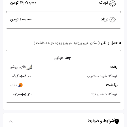
کودک
14,070,000 تومان
نوزاد
600,000 تومان
حمل و نقل
( امکان تغییر پروازها در رزرو وجود خواهد داشت )
هوایی
رفت
فلای پرشیا
09:40
08:00
فرودگاه شهید دستغیب
برگشت
تابان
07:00
05:30
فرودگاه هاشمی نژاد
شرایط و ضوابط