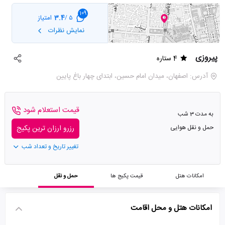
109
3.4
امتیاز
5 /
نمایش نظرات
پیروزی
4 ستاره
آدرس: اصفهان، میدان امام حسین، ابتدای چهار باغ پایین
قیمت استعلام شود
به مدت 3 شب
حمل و نقل هوایی
رزرو ارزان ترین پکیج
تغییر تاریخ و تعداد شب
امکانات هتل
قیمت پکیج ها
حمل و نقل
امکانات هتل و محل اقامت