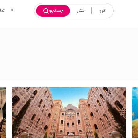
تور
هتل
جستجو
تما