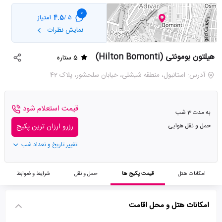
0
4.5
امتیاز
5 /
نمایش نظرات
هیلتون بومونتی (Hilton Bomonti)
5 ستاره
آدرس: استانبول، منطقه شیشلی، خیابان سلحشور، پلاک 42
قیمت استعلام شود
به مدت 3 شب
حمل و نقل هوایی
رزرو ارزان ترین پکیج
تغییر تاریخ و تعداد شب
امکانات هتل
قیمت پکیج ها
حمل و نقل
شرایط و ضوابط
امکانات هتل و محل اقامت