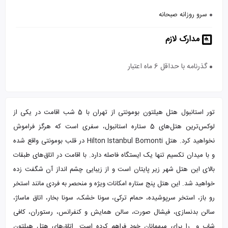
سرو روزانه صبحانه
مدارک لازم
گذرنامه با حداقل 6 ماه اعتبار
تور استانبول هتل هیلتون بومونتی از تهران با 5 شب اقامت در یکی از
لوکس‌ترین هتل‌های 5 ستاره استانبول، سفری است که هرگز فراموش
نخواهید کرد. هتل Hilton Istanbul Bomonti در قلب بومونتی واقع شده
و با میدان تکسیم تنها یک ایستگاه فاصله دارد. با اقامت در اتاق‌های طبقات
بالای این هتل شهر زیر پایتان است و از زیبایی چشم انداز آن شگفت زده
خواهید شد. این هتل پنج ستاره امکانات ویژه و منحصر به فردی مانند استخر
رو باز، استخر سرپوشیده، حمام ترکی، سونا خشک، سونا بخار، اتاق ماساژ،
سالن بدنسازی، فیشال صورت، سالن همایش و کنفرانس، رستوران، کافی
شاپ و...را برای میهمانان خود فراهم کرده است. اتاق‌های هتل هیلتون