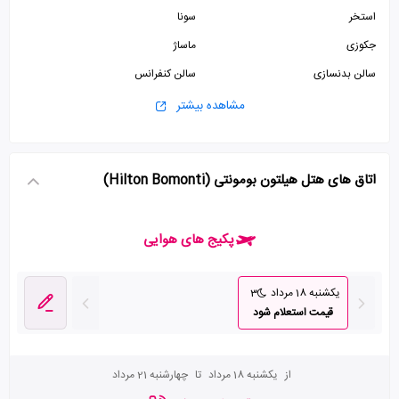
استخر
سونا
جکوزی
ماساژ
سالن بدنسازی
سالن کنفرانس
سالن همایش
پارکینگ رایگان
مشاهده بیشتر
سرویس فرنگی
کافی شاپ
صرافی
اتاق های هتل هیلتون بومونتی (Hilton Bomonti)
پکیج های هوایی
یکشنبه 18 مرداد
3
قیمت استعلام شود
از
یکشنبه 18 مرداد
تا
چهارشنبه 21 مرداد