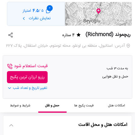
0
4.5
امتیاز
5 /
نمایش نظرات
ریچموند (Richmond)
4 ستاره
آدرس: استانبول، منطقه بی اوغلو، محله تومتوم، خیابان استقلال، پلاک 227
قیمت استعلام شود
به مدت 3 شب
حمل و نقل هوایی
رزرو ارزان ترین پکیج
تغییر تاریخ و تعداد شب
امکانات هتل
قیمت پکیج ها
حمل و نقل
شرایط و ضوابط
امکانات هتل و محل اقامت