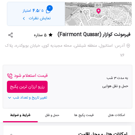
0
4.5
امتیاز
5 /
نمایش نظرات
فیرمونت کوازار (Fairmont Quasar)
5 ستاره
آدرس: استانبول، منطقه شیشلی، محله مجیدیه کوی، خیابان بویوکدره، پلاک
76
قیمت استعلام شود
به مدت 3 شب
حمل و نقل هوایی
رزرو ارزان ترین پکیج
تغییر تاریخ و تعداد شب
امکانات هتل
قیمت پکیج ها
حمل و نقل
شرایط و ضوابط
امکانات هتل و محل اقامت