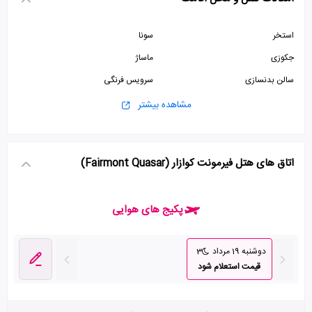
استخر
سونا
جکوزی
ماساژ
سالن بدنسازی
سرویس فرنگی
پذیرش 24 ساعته
صرافی
مشاهده بیشتر
آسانسور
پارکینگ رایگان
ترانسفر
اتاق های هتل فیرمونت کوازار (Fairmont Quasar)
پکیج های هوایی
دوشنبه 19 مرداد
3
قیمت استعلام شود