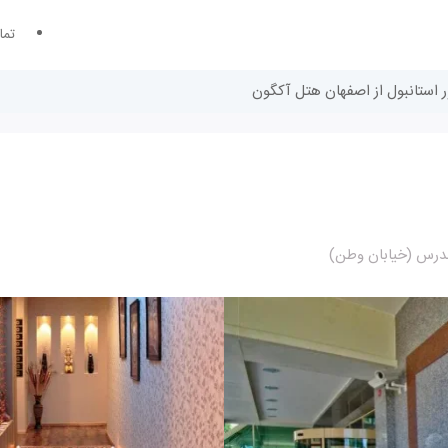
تما
ر استانبول از اصفهان هتل آکگون
مندرس (خیابان وطن)