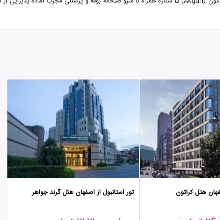
تور استانبول از اصفهان هتل آکگون با تضمین بهترین قیمت. هتل آکگون (Akgun) 5 ستاره همراه با سرو صبحان
صفهان هتل کراتون
تور استانبول از اصفهان هتل گرند جواهر