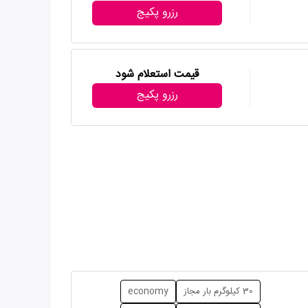
رزرو پکیج
قیمت استعلام شود
رزرو پکیج
30 کیلوگرم بار مجاز
economy