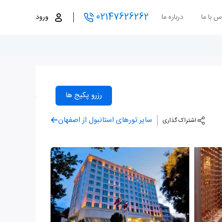
02147626262
س با ما
درباره ما
ورود
رزرو پکیج ها
سایر تورهای استانبول از اصفهان
اشتراک گذاری