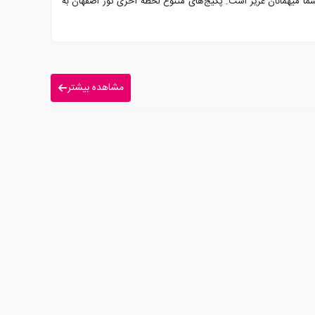
ه بوفه و پرسنلی مجرب آماده پذیرایی از شما میهمانان عزیز است. پکیج‌های متنوع لحظه آخری تور اصفهان به
مشاهده بیشتر