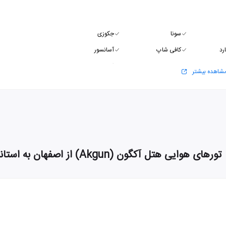
سونا
جکوزی
رد
کافی شاپ
آسانسور
سالن همایش
اتاق بازی
شاهده بیشتر
تورهای هوایی هتل آکگون (Akgun) از اصفهان به استانبول