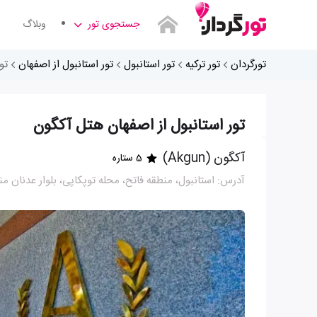
جستجوی تور
وبلاگ
تورگردان
تور ترکیه
تور استانبول
تور استانبول از اصفهان
تو
تور استانبول از اصفهان هتل آکگون
آکگون (Akgun)
5 ستاره
آدرس: استانبول، منطقه فاتح، محله توپکاپی، بلوار عدنان 