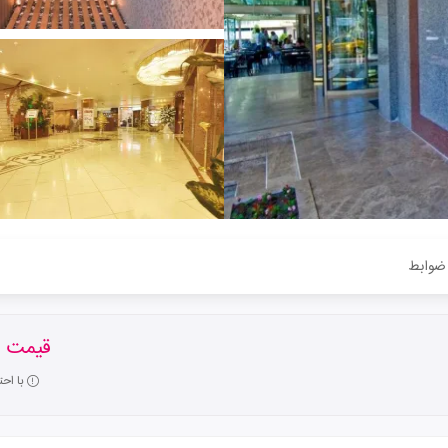
ضوابط
قیمت ا
با اح