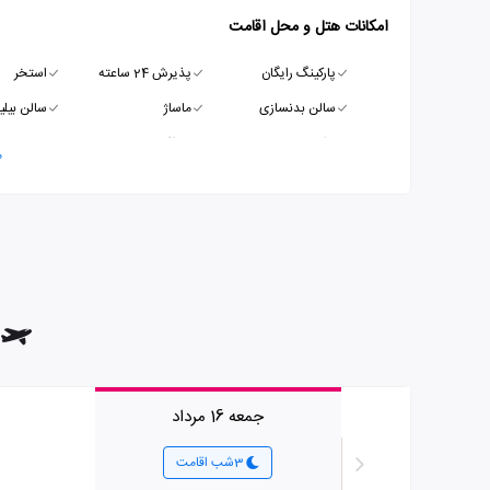
امکانات هتل و محل اقامت
پارکینگ رایگان
پذیرش 24 ساعته
استخر
سالن بدنسازی
ماساژ
سالن بیلیا
ترانسفر
صرافی
ماساژ
م
جمعه 16 مرداد
3شب اقامت