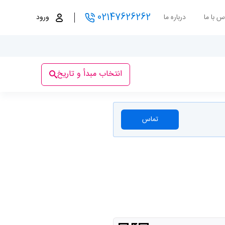
02147626262
س با ما
درباره ما
ورود
انتخاب مبدأ و تاریخ
تماس