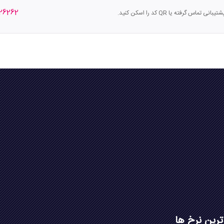
26262
س گرفته یا QR کد را اسکن کنید.
ترین نرخ ها