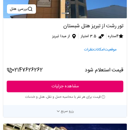
بررسی هتل
تور رشت از تبریز هتل شبستان
4ستاره
3.5 امتیاز
از مبدا تبریز
موقعیت
امکانات
نظرات
قیمت استعلام شود
02147626262
مشاهده جزئیات
قیمت برای هر نفر با محاسبه حمل و نقل، هتل و خدمات
رزرو سریع