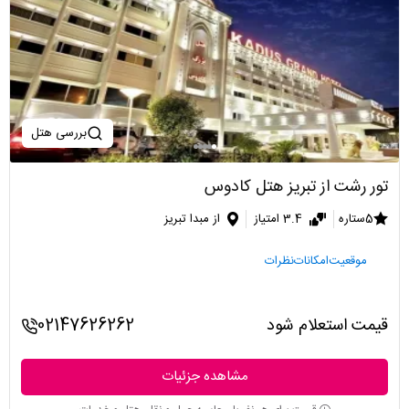
بررسی هتل
تور رشت از تبریز هتل کادوس
5ستاره
3.4 امتیاز
از مبدا تبریز
موقعیت
امکانات
نظرات
قیمت استعلام شود
02147626262
مشاهده جزئیات