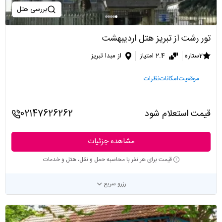
بررسی هتل
تور رشت از تبریز هتل اردیبهشت
2ستاره
2.4 امتیاز
از مبدا تبریز
موقعیت
امکانات
نظرات
قیمت استعلام شود
02147626262
مشاهده جزئیات
قیمت برای هر نفر با محاسبه حمل و نقل، هتل و خدمات
رزرو سریع