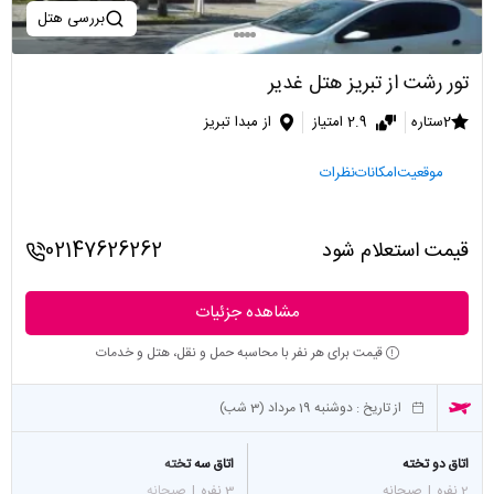
بررسی هتل
تور رشت از تبریز هتل غدیر
2ستاره
2.9 امتیاز
از مبدا تبریز
موقعیت
امکانات
نظرات
قیمت استعلام شود
02147626262
مشاهده جزئیات
قیمت برای هر نفر با محاسبه حمل و نقل، هتل و خدمات
از تاریخ :
دوشنبه 19 مرداد (3 شب)
اتاق دو تخته
اتاق سه تخته
2 نفره
|
صبحانه
3 نفره
|
صبحانه