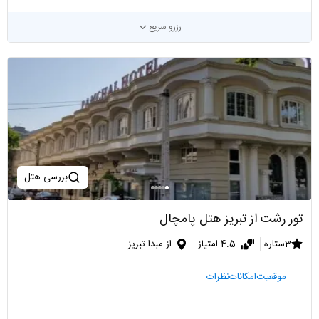
رزرو سریع
بررسی هتل
تور رشت از تبریز هتل پامچال
3ستاره
4.5 امتیاز
از مبدا تبریز
موقعیت
امکانات
نظرات