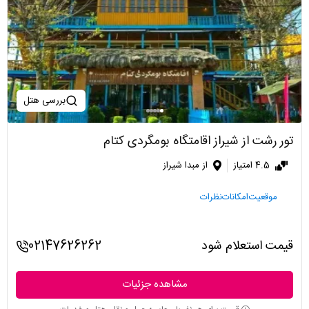
بررسی هتل
تور رشت از شیراز اقامتگاه بومگردی کتام
4.5 امتیاز
از مبدا شیراز
موقعیت
امکانات
نظرات
قیمت استعلام شود
02147626262
مشاهده جزئیات