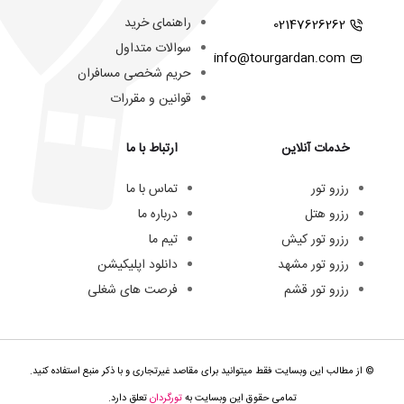
راهنمای خرید
02147626262
سوالات متداول
info@tourgardan.com
حریم شخصی مسافران
قوانین و مقررات
خدمات آنلاین
ارتباط با ما
رزرو تور
تماس با ما
رزرو هتل
درباره ما
رزرو تور کیش
تیم ما
رزرو تور مشهد
دانلود اپلیکیشن
رزرو تور قشم
فرصت های شغلی
© از مطالب این وبسایت فقط میتوانید برای مقاصد غیرتجاری و با ذکر منبع استفاده کنید.
تمامی حقوق این وبسایت به
تورگردان
تعلق دارد.