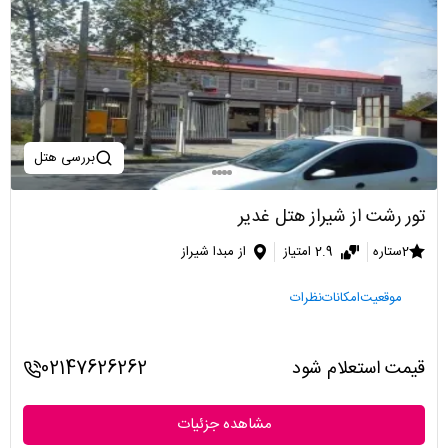
بررسی هتل
تور رشت از شیراز هتل غدیر
2ستاره
2.9 امتیاز
از مبدا شیراز
موقعیت
امکانات
نظرات
قیمت استعلام شود
02147626262
مشاهده جزئیات