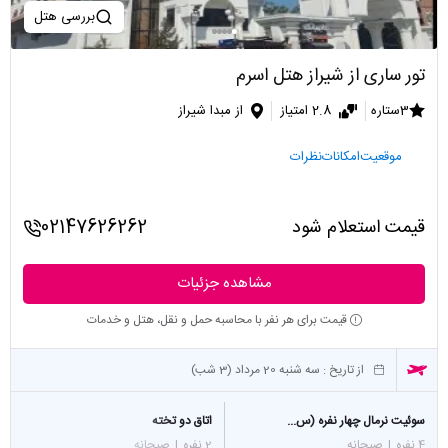
بررسی هتل
تور ساری از شیراز هتل اسرم
3ستاره
2.8 امتیاز
از مبدا شیراز
موقعیت
امکانات
نظرات
قیمت استعلام شود
02147626262
مشاهده جزئیات
قیمت برای هر نفر با محاسبه حمل و نقل، هتل و خدمات
از تاریخ :
سه شنبه 20 مرداد (3 شب)
سوئیت نرمال چهار نفره (س...
اتاق دو تخته
4 نفره
|
صبحانه
2 نفره
|
صبحانه