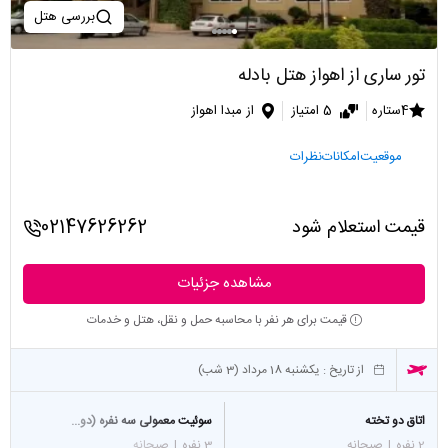
بررسی هتل
تور ساری از اهواز هتل بادله
4ستاره
5 امتیاز
از مبدا اهواز
موقعیت
امکانات
نظرات
قیمت استعلام شود
02147626262
مشاهده جزئیات
قیمت برای هر نفر با محاسبه حمل و نقل، هتل و خدمات
از تاریخ :
یکشنبه 18 مرداد (3 شب)
اتاق دو تخته
سوئیت معمولی سه نفره (دو...
2 نفره
|
صبحانه
3 نفره
|
صبحانه