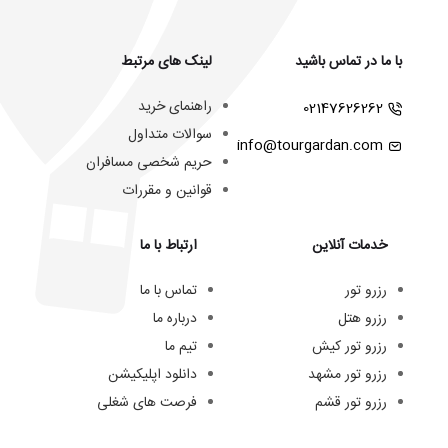
با ما در تماس باشید
لینک های مرتبط
راهنمای خرید
02147626262
سوالات متداول
info@tourgardan.com
حریم شخصی مسافران
قوانین و مقررات
خدمات آنلاین
ارتباط با ما
رزرو تور
تماس با ما
رزرو هتل
درباره ما
رزرو تور کیش
تیم ما
رزرو تور مشهد
دانلود اپلیکیشن
رزرو تور قشم
فرصت های شغلی