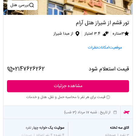
بررسی هتل
تور قشم از شیراز هتل آرام
3ستاره
3.4 امتیاز
از مبدا شیراز
موقعیت
امکانات
نظرات
قیمت استعلام شود
02147626262
مشاهده جزئیات
قیمت برای هر نفر با محاسبه حمل و نقل، هتل و خدمات
از تاریخ :
شنبه 17 مرداد (3 شب)
اتاق سه تخته
سوئیت یک خوابه چهار نفره
3 نفره
|
صبحانه
4 نفره
+ 4 نفر اضافه
|
صبحانه