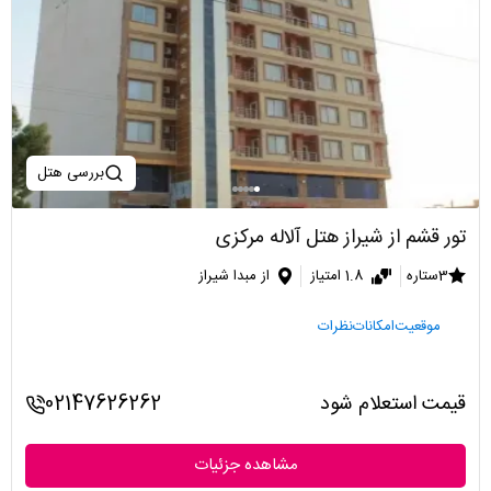
بررسی هتل
تور قشم از شیراز هتل آلاله مرکزی
3ستاره
1.8 امتیاز
از مبدا شیراز
موقعیت
امکانات
نظرات
قیمت استعلام شود
02147626262
مشاهده جزئیات