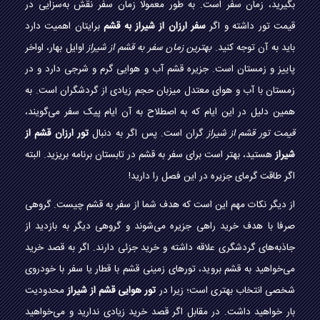
بگیرید، زمان سفر است. به طور معمولا زمان سفر نقش به‌سزایی در
قیمت تور داشته و اگر
سفر ارزان از شیراز به قشم
برایتان اهمیت دارد
باید به آن توجه کنید.
بهترین زمان سفر به قشم از شیراز
اوایل بهار، اواخر
پاییز و زمستان است. جزیره قشم آب و هوایی گرم و شرجی دارد و در
زمستان با آب و هوای معتدل میزبان حجم زیادی از گردشگران است. به
همین دلیل در این ایام که به اصطلاح به آن ایام پیک سفر می‌گویند،
قیمت تور قشم از شیراز
گران است. پس اگر به دنبال
تور ارزان قشم از
شیراز
هستید، بهتر است برای سفر به قشم در تابستان برنامه بریزید. البته
اگر طاقت گرمای جزیره در این فصل را دارید!
از دیگر نکات مهم این است که هدف شما از سفر به قشم چیست. گروهی
صرفا با هدف خرید راهی جزیره می‌شوند و گروهی دیگر به بازدید از
جاذبه‌های گردشگری علاقه داشته و خرید جزئی دارند. اگر به قصد خرید
می‌خواهید به قشم بروید، تورهای زمینی قشم با قطار یا سفر با خودروی
شخصی انتخاب بهتری است؛ زیرا در
تور هوایی قشم از شیراز
محدودیت
بار خواهید داشت. در مقابل اگر قصد خرید زیادی ندارید و می‌خواهید