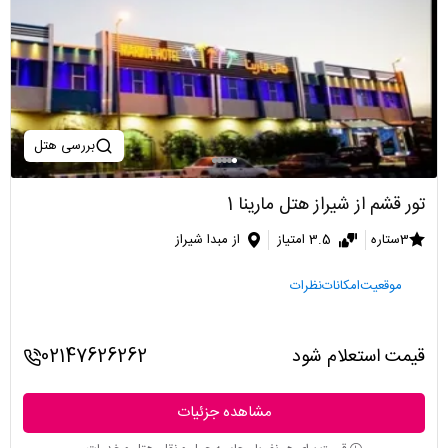
بررسی هتل
تور قشم از شیراز هتل مارینا 1
3ستاره
3.5 امتیاز
از مبدا شیراز
موقعیت
امکانات
نظرات
قیمت استعلام شود
02147626262
مشاهده جزئیات