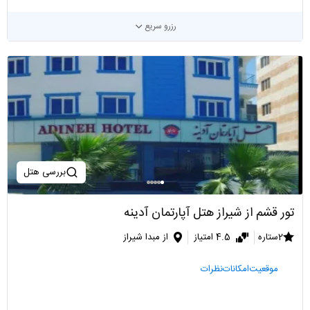
رزرو سریع
بررسی هتل
تور قشم از شیراز هتل آپارتمان آدینه
2ستاره
4.5 امتیاز
از مبدا شیراز
موقعیت
امکانات
نظرات