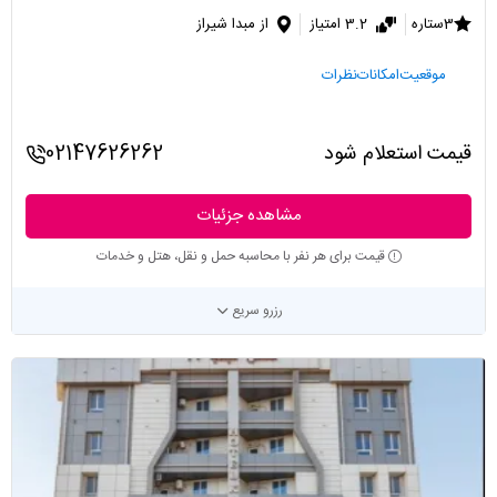
3ستاره
3.2 امتیاز
از مبدا شیراز
موقعیت
امکانات
نظرات
قیمت استعلام شود
02147626262
مشاهده جزئیات
قیمت برای هر نفر با محاسبه حمل و نقل، هتل و خدمات
رزرو سریع