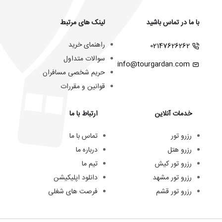
با ما در تماس باشید
لینک های مرتبط
راهنمای خرید
02147626262
سوالات متداول
info@tourgardan.com
حریم شخصی مسافران
قوانین و مقررات
خدمات آنلاین
ارتباط با ما
رزرو تور
تماس با ما
رزرو هتل
درباره ما
رزرو تور کیش
تیم ما
رزرو تور مشهد
دانلود اپلیکیشن
رزرو تور قشم
فرصت های شغلی