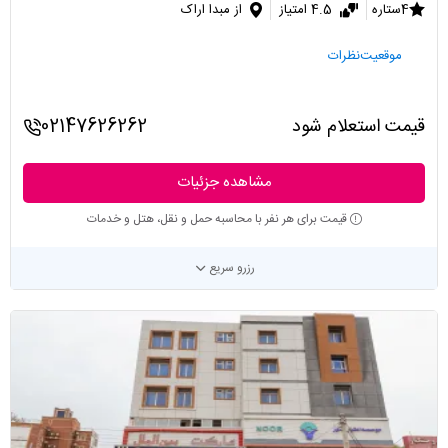
4ستاره
4.5 امتیاز
از مبدا اراک
موقعیت
نظرات
قیمت استعلام شود
02147626262
مشاهده جزئیات
قیمت برای هر نفر با محاسبه حمل و نقل، هتل و خدمات
رزرو سریع