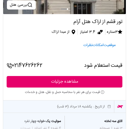
بررسی هتل
تور قشم از اراک هتل آرام
3ستاره
3.4 امتیاز
از مبدا اراک
موقعیت
امکانات
نظرات
قیمت استعلام شود
02147626262
مشاهده جزئیات
قیمت برای هر نفر با محاسبه حمل و نقل، هتل و خدمات
از تاریخ :
یکشنبه 18 مرداد (3 شب)
اتاق سه تخته
سوئیت یک خوابه چهار نفره
3 نفره
|
صبحانه
4 نفره
+ 4 نفر اضافه
|
صبحانه