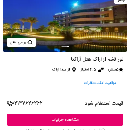
لوکس
بررسی هتل
تور قشم از اراک هتل آراکتا
5ستاره
4.5 امتیاز
از مبدا اراک
موقعیت
امکانات
نظرات
قیمت استعلام شود
02147626262
مشاهده جزئیات