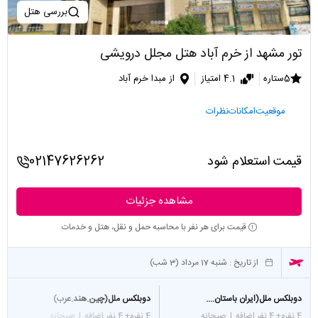
بررسی هتل
تور مشهد از خرم آباد هتل مجلل درویشی
5ستاره
4.1 امتیاز
از مبدا خرم آباد
موقعیت
امکانات
نظرات
قیمت استعلام شود
02147626262
مشاهده جزئیات
قیمت برای هر نفر با محاسبه حمل و نقل، هتل و خدمات
از تاریخ :
شنبه 17 مرداد (3 شب)
دوبلکس ملل(ایران باستان....
دوبلکس ملل(چین.هند.عرب)
4 نفره
+ 4 نفر اضافه
|
صبحانه
4 نفره
+ 4 نفر اضافه
|
صبحانه