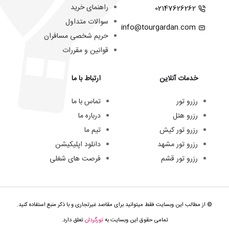
راهنمای خرید
02147626262
سوالات متداول
info@tourgardan.com
حریم شخصی مسافران
قوانین و مقررات
خدمات آنلاین
ارتباط با ما
رزرو تور
تماس با ما
رزرو هتل
درباره ما
رزرو تور کیش
تیم ما
رزرو تور مشهد
دانلود اپلیکیشن
رزرو تور قشم
فرصت های شغلی
© از مطالب این وبسایت فقط میتوانید برای مقاصد غیرتجاری و با ذکر منبع استفاده کنید.
تمامی حقوق این وبسایت به
تورگردان
تعلق دارد.