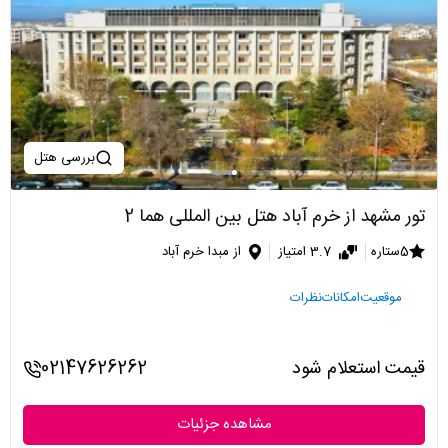
بررسی هتل
تور مشهد از خرم آباد هتل بین المللی هما 2
5ستاره
3.7 امتیاز
از مبدا خرم آباد
موقعیت
امکانات
نظرات
قیمت استعلام شود
02147626262
مشاهده جزئیات