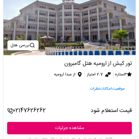
بررسی هتل
تور کیش از ارومیه هتل گامبرون
3ستاره
2.7 امتیاز
از مبدا ارومیه
موقعیت
امکانات
نظرات
قیمت استعلام شود
02147626262
مشاهده جزئیات