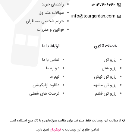
راهنمای خرید
02147626262
سوالات متداول
info@tourgardan.com
حریم شخصی مسافران
قوانین و مقررات
خدمات آنلاین
ارتباط با ما
رزرو تور
تماس با ما
رزرو هتل
درباره ما
رزرو تور کیش
تیم ما
رزرو تور مشهد
دانلود اپلیکیشن
رزرو تور قشم
فرصت های شغلی
© از مطالب این وبسایت فقط میتوانید برای مقاصد غیرتجاری و با ذکر منبع استفاده کنید.
تمامی حقوق این وبسایت به
تورگردان
تعلق دارد.