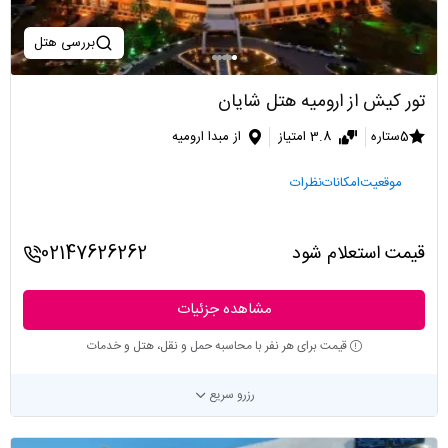
بررسی هتل
تور کیش از ارومیه هتل شایان
5ستاره
3.8 امتیاز
از مبدا ارومیه
موقعیت
امکانات
نظرات
قیمت استعلام شود
02147626262
مشاهده جزئیات
قیمت برای هر نفر با محاسبه حمل و نقل، هتل و خدمات
رزرو سریع