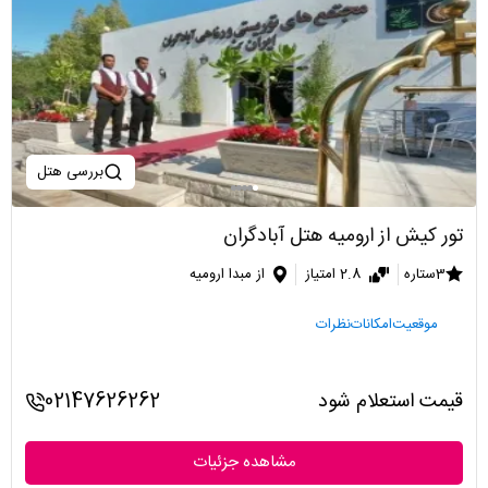
بررسی هتل
تور کیش از ارومیه هتل آبادگران
3ستاره
2.8 امتیاز
از مبدا ارومیه
موقعیت
امکانات
نظرات
قیمت استعلام شود
02147626262
مشاهده جزئیات