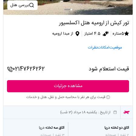
بررسی هتل
تور کیش از ارومیه هتل اکسلسیور
5ستاره
4.5 امتیاز
از مبدا ارومیه
موقعیت
امکانات
نظرات
قیمت استعلام شود
02147626262
مشاهده جزئیات
قیمت برای هر نفر با محاسبه حمل و نقل، هتل و خدمات
از تاریخ :
یکشنبه 18 مرداد (3 شب)
اتاق دو تخته دریا
اتاق سه تخته دریا
2 نفره
|
صبحانه
3 نفره
|
صبحانه