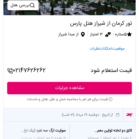
بررسی هتل
تور کرمان از شیراز هتل پارس
5ستاره
3 امتیاز
از مبدا شیراز
موقعیت
امکانات
نظرات
قیمت استعلام شود
02147626262
مشاهده جزئیات
قیمت برای هر نفر با محاسبه حمل و نقل، هتل و خدمات
از تاریخ :
دوشنبه 19 مرداد (3 شب)
اتاق دو تخته توئین معم...
سوئيت ارگ سه نفره (یک تخ...
2 نفره
+ 2 نفر اضافه
|
صبحانه
3 نفره
+ 3 نفر اضافه
|
صبحانه