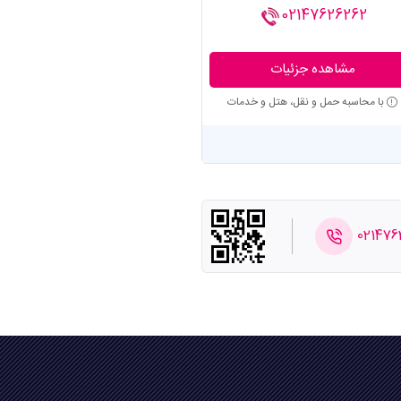
02147626262
مشاهده جزئیات
با محاسبه حمل و نقل، هتل و خدمات
021476