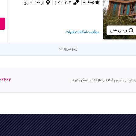
5ستاره
3.7 امتیاز
از مبدا ساری
بررسی هتل
موقعیت
امکانات
نظرات
رزرو سریع
26262
س گرفته یا QR کد را اسکن کنید.