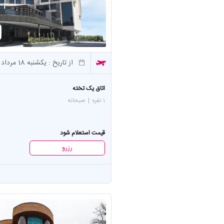
از تاریخ :
یکشنبه 18 مرداد (3 شب)
اتاق یک تخته
1 نفره
|
صبحانه
قیمت استعلام شود
رزرو