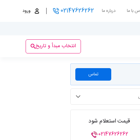
02147626262
س با ما
درباره ما
ورود
انتخاب مبدأ و تاریخ
تماس
قیمت استعلام شود
02147626262