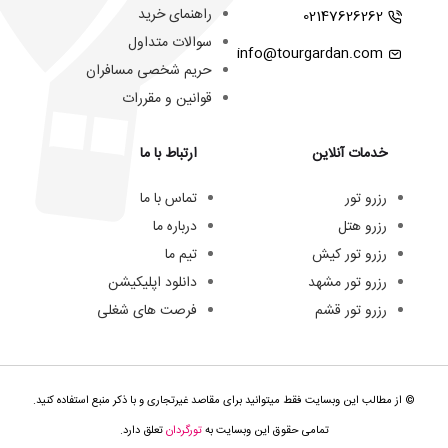
راهنمای خرید
02147626262
سوالات متداول
info@tourgardan.com
حریم شخصی مسافران
قوانین و مقررات
خدمات آنلاین
ارتباط با ما
رزرو تور
تماس با ما
رزرو هتل
درباره ما
رزرو تور کیش
تیم ما
رزرو تور مشهد
دانلود اپلیکیشن
رزرو تور قشم
فرصت های شغلی
© از مطالب این وبسایت فقط میتوانید برای مقاصد غیرتجاری و با ذکر منبع استفاده کنید.
تمامی حقوق این وبسایت به
تورگردان
تعلق دارد.