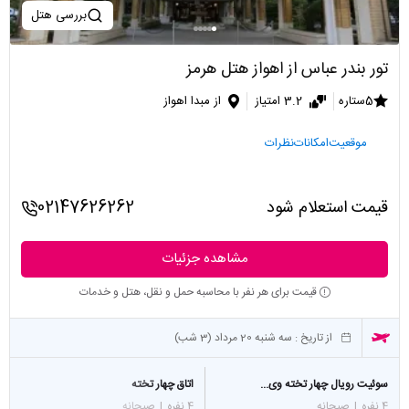
بررسی هتل
تور بندر عباس از اهواز هتل هرمز
5ستاره
3.2 امتیاز
از مبدا اهواز
موقعیت
امکانات
نظرات
قیمت استعلام شود
02147626262
مشاهده جزئیات
قیمت برای هر نفر با محاسبه حمل و نقل، هتل و خدمات
از تاریخ :
سه شنبه 20 مرداد (3 شب)
سوئیت رویال چهار تخته وی...
اتاق چهار تخته
4 نفره
|
صبحانه
4 نفره
|
صبحانه