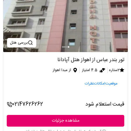
بررسی هتل
تور بندر عباس از اهواز هتل آپادانا
2ستاره
4.5 امتیاز
از مبدا اهواز
موقعیت
امکانات
نظرات
قیمت استعلام شود
02147626262
مشاهده جزئیات