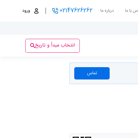
02147626262
س با ما
درباره ما
ورود
انتخاب مبدأ و تاریخ
تماس