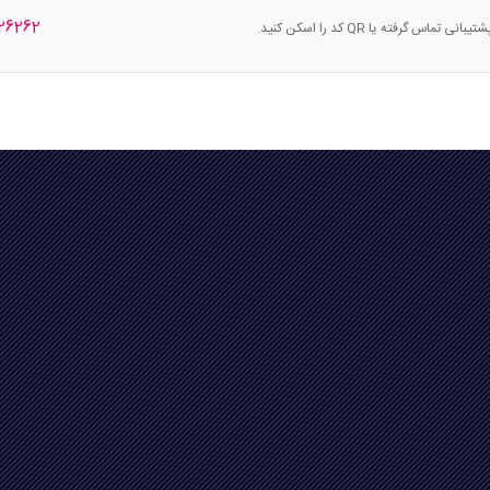
26262
س گرفته یا QR کد را اسکن کنید.