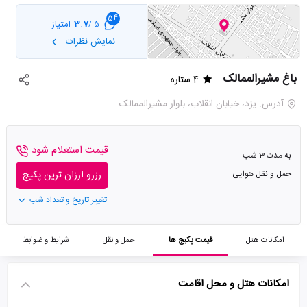
54
3.7
امتیاز
5 /
نمایش نظرات
باغ مشیرالممالک
4 ستاره
آدرس: یزد، خیابان انقلاب، بلوار مشیرالممالک
قیمت استعلام شود
به مدت 3 شب
حمل و نقل هوایی
رزرو ارزان ترین پکیج
تغییر تاریخ و تعداد شب
امکانات هتل
قیمت پکیج ها
حمل و نقل
شرایط و ضوابط
امکانات هتل و محل اقامت