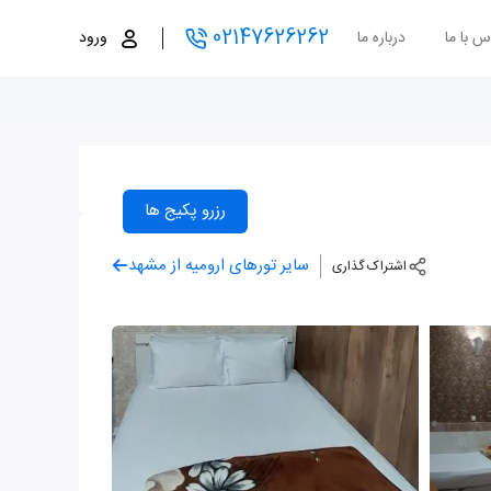
02147626262
س با ما
درباره ما
ورود
رزرو پکیج ها
سایر تورهای ارومیه از مشهد
اشتراک گذاری