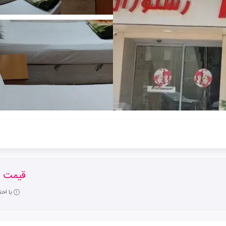
قیمت ا
با اح