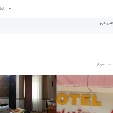
تما
هتل خرم
سجد سردار