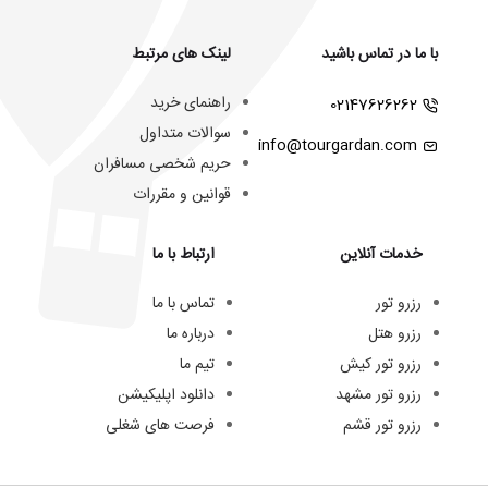
با ما در تماس باشید
لینک های مرتبط
راهنمای خرید
02147626262
سوالات متداول
info@tourgardan.com
حریم شخصی مسافران
قوانین و مقررات
خدمات آنلاین
ارتباط با ما
رزرو تور
تماس با ما
رزرو هتل
درباره ما
رزرو تور کیش
تیم ما
رزرو تور مشهد
دانلود اپلیکیشن
رزرو تور قشم
فرصت های شغلی