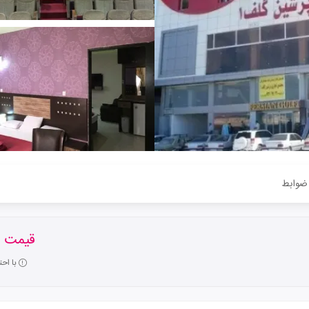
ضوابط
قیمت ا
با اح