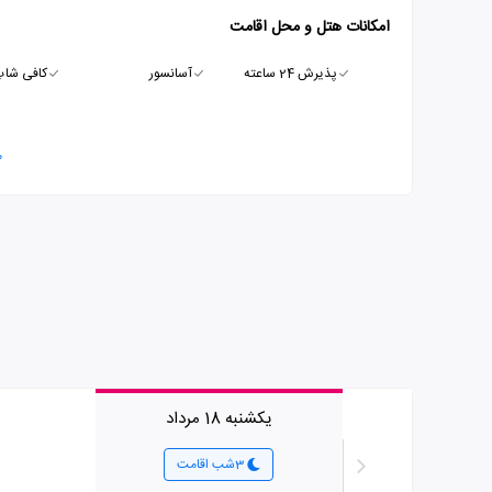
امکانات هتل و محل اقامت
پذیرش 24 ساعته
آسانسور
کافی شا
م
یکشنبه 18 مرداد
3شب اقامت