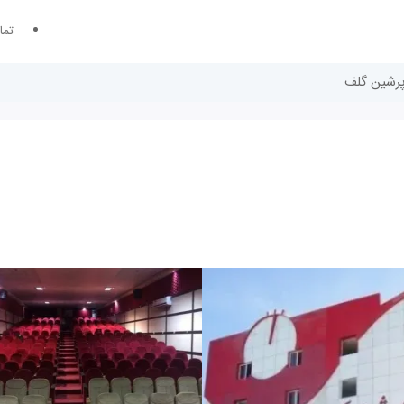
تما
پرشین گلف