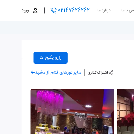
02147626262
س با ما
درباره ما
ورود
رزرو پکیج ها
سایر تورهای قشم از مشهد
اشتراک گذاری