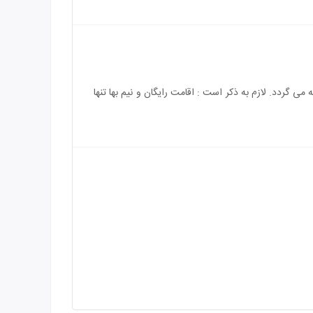
 رایگان می باشد و هزینه ی اقامت کودک بالای 5 سال به طور کامل محاسبه می گردد. لازم به ذکر است : اقامت رایگان و نیم بها تنها