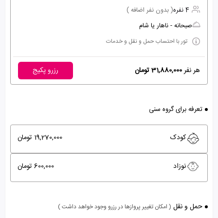
4 نفره
( بدون نفر اضافه )
صبحانه - ناهار یا شام
تور با احتساب حمل و نقل و خدمات
هر نفر
31,880,000 تومان
رزرو پکیج
تعرفه برای گروه سنی
کودک
19,270,000 تومان
نوزاد
600,000 تومان
حمل و نقل
( امکان تغییر پروازها در رزرو وجود خواهد داشت )