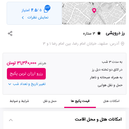
186
4.5
امتیاز
5 /
نمایش نظرات
رز درویشی
3 ستاره
آدرس: مشهد، خیابان امام رضا، بین امام رضا 1 و 3
به مدت 3 شب
31,360,000 تومان
هرنفر
در اتاق دو تخته دبل رز
رزرو ارزان ترین پکیج
به همراه صبحانه و ناهار
تغییر تاریخ و تعداد شب
حمل و نقل هوایی
امکانات هتل
قیمت پکیج ها
حمل و نقل
شرایط و ضوابط
امکانات هتل و محل اقامت