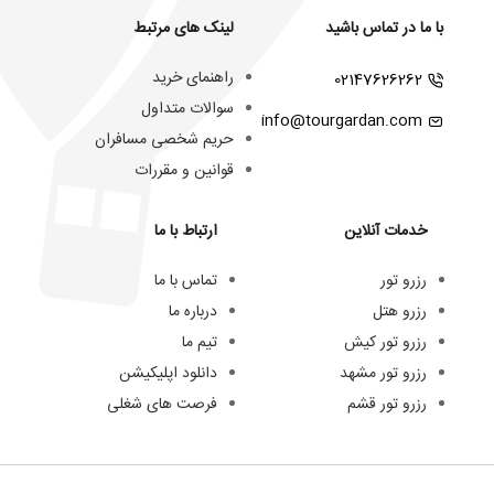
با ما در تماس باشید
لینک های مرتبط
راهنمای خرید
02147626262
سوالات متداول
info@tourgardan.com
حریم شخصی مسافران
قوانین و مقررات
خدمات آنلاین
ارتباط با ما
رزرو تور
تماس با ما
رزرو هتل
درباره ما
رزرو تور کیش
تیم ما
رزرو تور مشهد
دانلود اپلیکیشن
رزرو تور قشم
فرصت های شغلی