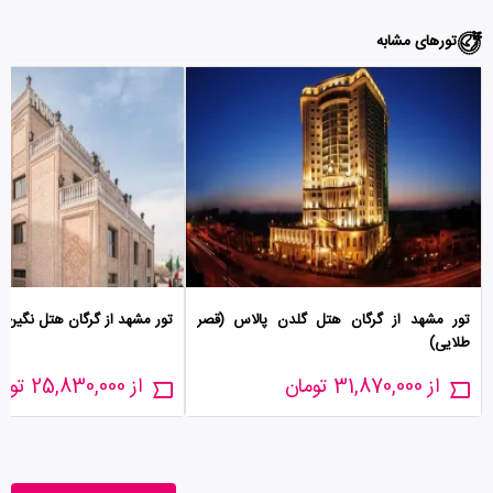
تورهای مشابه
تور مشهد از گرگان هتل گلدن پالاس (قصر
تور مشهد از گرگان هتل نگین
طلایی)
از 31,870,000 تومان
از 25,830,000 تومان