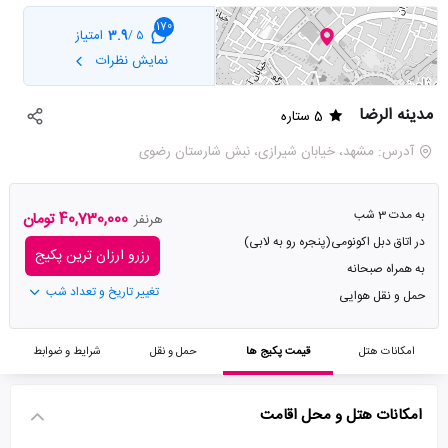
170
3.9
امتیاز
5 /
نمایش نظرات
مدینه الرضا
5 ستاره
آدرس: مشهد، خیابان شیرازی، نبش شارستان رضوی
به مدت 3 شب
40,730,000 تومان
هرنفر
در اتاق دبل اکونومی(پنجره رو به لابی)
رزرو ارزان ترین پکیج
به همراه صبحانه
تغییر تاریخ و تعداد شب
حمل و نقل هوایی
امکانات هتل
قیمت پکیج ها
حمل و نقل
شرایط و ضوابط
امکانات هتل و محل اقامت