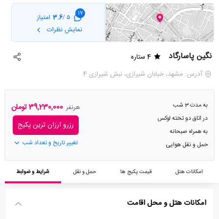
17
3.6
امتیاز
5 /
نمایش نظرات
نگین پاسارگاد
4 ستاره
آدرس: مشهد، خیابان شیرازی، نبش شیرازی 4
به مدت 3 شب
39,230,000 تومان
هرنفر
در اتاق دو تخته لوکس
رزرو ارزان ترین پکیج
به همراه صبحانه
تغییر تاریخ و تعداد شب
حمل و نقل هوایی
امکانات هتل
قیمت پکیج ها
حمل و نقل
شرایط و ضوابط
امکانات هتل و محل اقامت