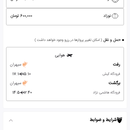
نوزاد
600,000 تومان
حمل و نقل
( امکان تغییر پروازها در رزرو وجود خواهد داشت )
هوایی
رفت
سپهران
17:10
15:10
فرودگاه کیش
برگشت
سپهران
14:50
12:40
فرودگاه هاشمی نژاد
شرایط و ضوابط