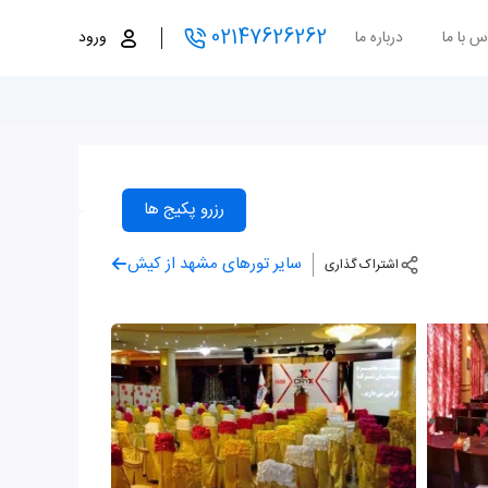
02147626262
س با ما
درباره ما
ورود
رزرو پکیج ها
سایر تورهای مشهد از کیش
اشتراک گذاری