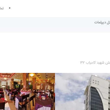
تما
ل دیپلمات
ش شهید کامیاب 32