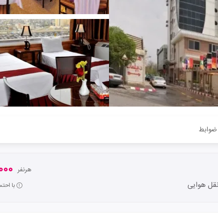
ضوابط
0,000
هرنفر
قل هوایی
با احت