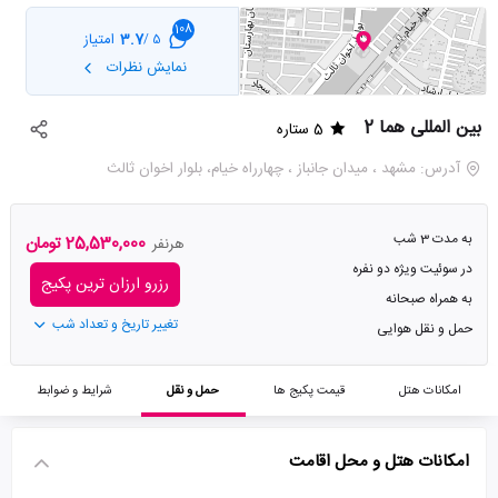
108
3.7
امتیاز
5 /
نمایش نظرات
بین المللی هما 2
5 ستاره
آدرس: مشهد ، میدان جانباز ، چهارراه خیام، بلوار اخوان ثالث
به مدت 3 شب
25,530,000 تومان
هرنفر
در سوئیت ویژه دو نفره
رزرو ارزان ترین پکیج
به همراه صبحانه
تغییر تاریخ و تعداد شب
حمل و نقل هوایی
امکانات هتل
قیمت پکیج ها
حمل و نقل
شرایط و ضوابط
امکانات هتل و محل اقامت