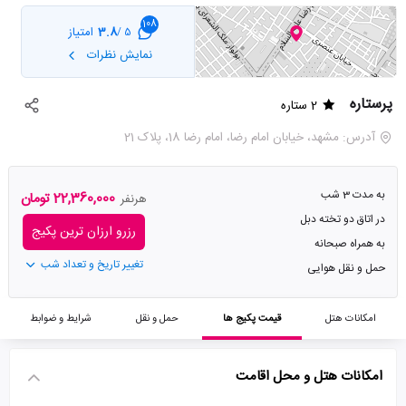
108
3.8
امتیاز
5 /
نمایش نظرات
پرستاره
2 ستاره
آدرس: مشهد، خیابان امام رضا، امام رضا 18، پلاک 21
به مدت 3 شب
22,360,000 تومان
هرنفر
در اتاق دو تخته دبل
رزرو ارزان ترین پکیج
به همراه صبحانه
تغییر تاریخ و تعداد شب
حمل و نقل هوایی
امکانات هتل
قیمت پکیج ها
حمل و نقل
شرایط و ضوابط
امکانات هتل و محل اقامت