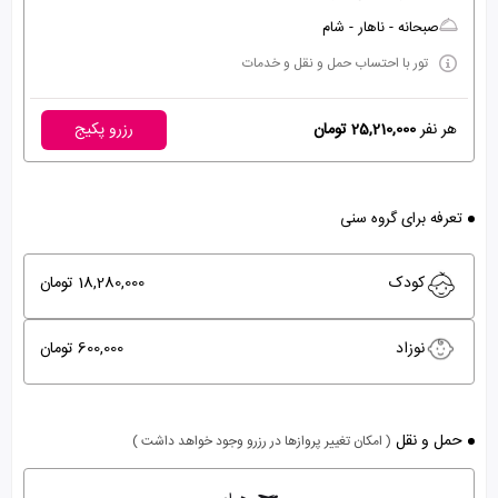
صبحانه - ناهار - شام
تور با احتساب حمل و نقل و خدمات
هر نفر
25,210,000 تومان
رزرو پکیج
تعرفه برای گروه سنی
کودک
18,280,000 تومان
نوزاد
600,000 تومان
حمل و نقل
( امکان تغییر پروازها در رزرو وجود خواهد داشت )