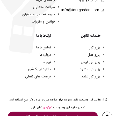
02147626262
سوالات متداول
info@tourgardan.com
حریم شخصی مسافران
قوانین و مقررات
خدمات آنلاین
ارتباط با ما
رزرو تور
تماس با ما
رزرو هتل
درباره ما
رزرو تور کیش
تیم ما
رزرو تور مشهد
دانلود اپلیکیشن
رزرو تور قشم
فرصت های شغلی
© از مطالب این وبسایت فقط میتوانید برای مقاصد غیرتجاری و با ذکر منبع استفاده کنید.
تمامی حقوق این وبسایت به
تورگردان
تعلق دارد.