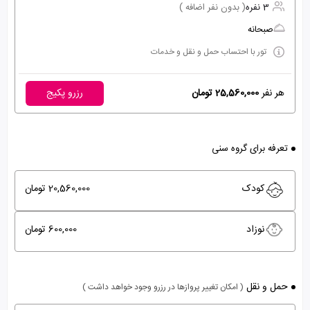
3 نفره
( بدون نفر اضافه )
صبحانه
تور با احتساب حمل و نقل و خدمات
هر نفر
25,560,000 تومان
رزرو پکیج
تعرفه برای گروه سنی
کودک
20,560,000 تومان
نوزاد
600,000 تومان
حمل و نقل
( امکان تغییر پروازها در رزرو وجود خواهد داشت )