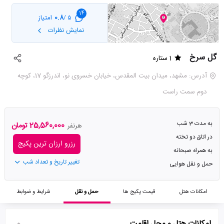
14
0.8
امتیاز
5 /
نمایش نظرات
گل سرخ
1 ستاره
آدرس: مشهد، میدان بیت المقدس، خیابان خسروی نو، اندرزگو 17، کوچه
دوم سمت راست
به مدت 3 شب
25,560,000 تومان
هرنفر
در اتاق دو تخته
رزرو ارزان ترین پکیج
به همراه صبحانه
تغییر تاریخ و تعداد شب
حمل و نقل هوایی
امکانات هتل
قیمت پکیج ها
حمل و نقل
شرایط و ضوابط
امکانات هتل و محل اقامت