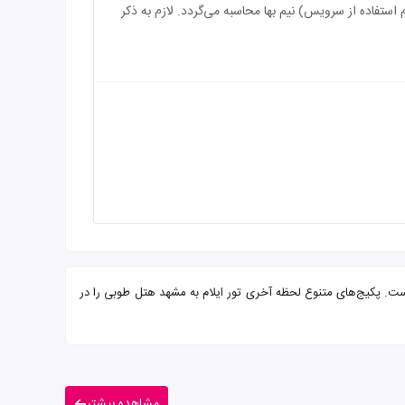
سرویس) رایگان می‌باشد و بازه سنی برای اقامت کودک بین 3 الی 5 سال (درصورت عدم استفاده از سرویس) نیم بها محاسبه می‌گردد. لازم به ذکر
یرایی از شما میهمانان عزیز است. پکیج‌های متنوع لحظه آخری تور ایلام به مشهد هتل طوبی را در
مشاهده بیشتر