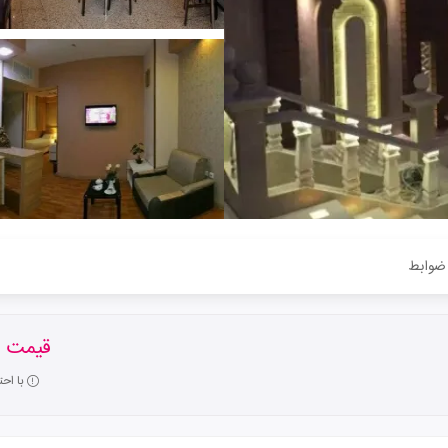
ضوابط
قیمت ا
با اح