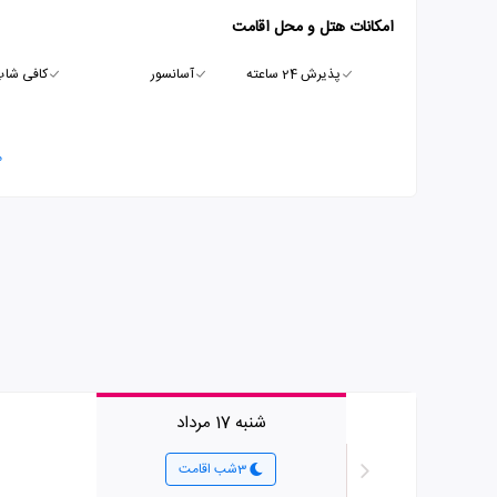
امکانات هتل و محل اقامت
پذیرش 24 ساعته
آسانسور
کافی شا
م
شنبه 17 مرداد
3شب اقامت