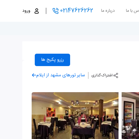
02147626262
س با ما
درباره ما
ورود
رزرو پکیج ها
سایر تورهای مشهد از ایلام
اشتراک گذاری