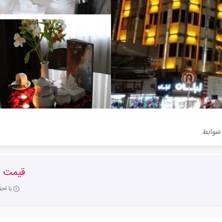
ضوابط
قیمت ا
با اح