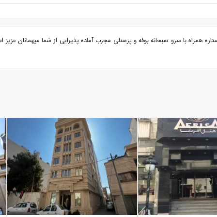
 مشهد از ایلام هتل قدس با تضمین بهترین قیمت. هتل قدس 2 ستاره همراه با سرو صبحانه بوفه و پرسنلی مجرب آماده پذی