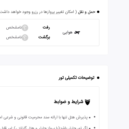
حمل و نقل
( امکان تغییر پروازها در رزرو وجود خواهد داشت
رفت
نامشخص
هوایی
برگشت
نامشخص
توضیحات تکمیلی تور
شرایط و ضوابط
پذیرش هتل تنها با ارائه سند محرمیت قانونی و شرعی ا
اگر تور چارتر باشد(با پرواز چارتر و هتل گارانتی) غیر ق