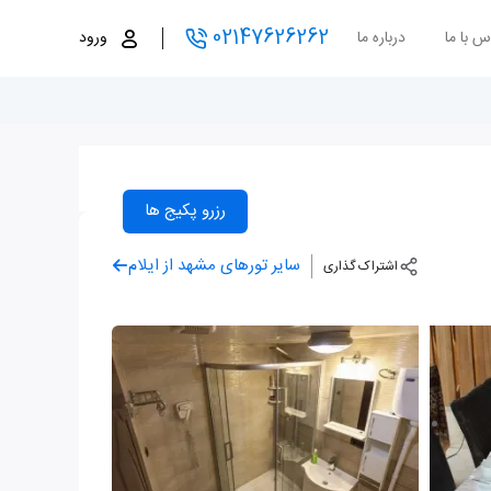
02147626262
س با ما
درباره ما
ورود
رزرو پکیج ها
سایر تورهای مشهد از ایلام
اشتراک گذاری