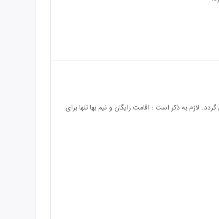
 باشد و هزینه ی اقامت کودک بالای 5 سال به طور کامل محاسبه می گردد. لازم به ذکر است : اقامت رایگان و نیم بها تنها برای