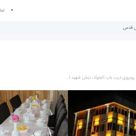
تما
تل قدس
وبروی درب باب الجواد، نبش شهید ا...