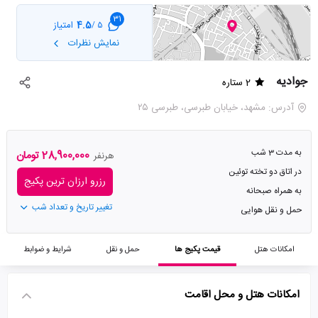
31
4.5
امتیاز
5 /
نمایش نظرات
جوادیه
2 ستاره
آدرس: مشهد، خیابان طبرسی، طبرسی ۲۵
به مدت 3 شب
28,900,000 تومان
هرنفر
در اتاق دو تخته توئین
رزرو ارزان ترین پکیج
به همراه صبحانه
تغییر تاریخ و تعداد شب
حمل و نقل هوایی
امکانات هتل
قیمت پکیج ها
حمل و نقل
شرایط و ضوابط
امکانات هتل و محل اقامت