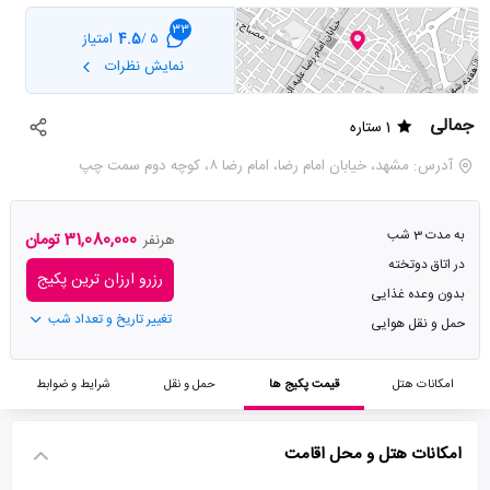
33
4.5
امتیاز
5 /
نمایش نظرات
جمالی
1 ستاره
آدرس: مشهد، خیابان امام رضا، امام رضا ۸، کوچه دوم سمت چپ
به مدت 3 شب
31,080,000 تومان
هرنفر
در اتاق دوتخته
رزرو ارزان ترین پکیج
بدون وعده غذایی
تغییر تاریخ و تعداد شب
حمل و نقل هوایی
امکانات هتل
قیمت پکیج ها
حمل و نقل
شرایط و ضوابط
امکانات هتل و محل اقامت