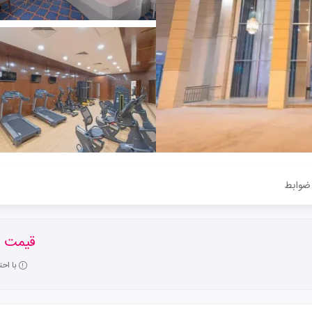
ضوابط
قیمت ا
با اح