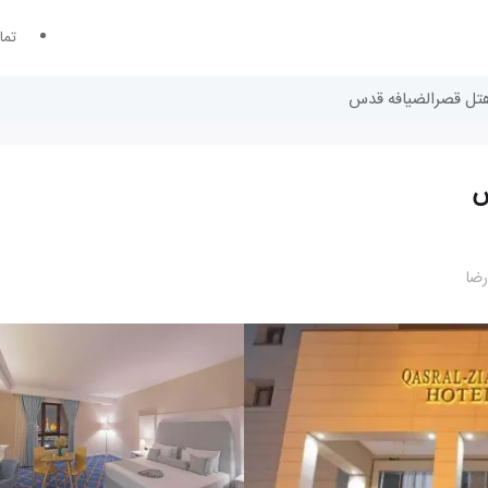
تما
 هتل قصرالضیافه قدس
س
رضا