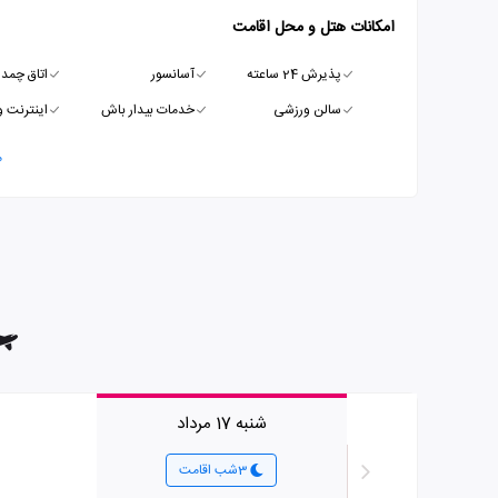
امکانات هتل و محل اقامت
پذیرش 24 ساعته
آسانسور
اتاق چمدا
سالن ورزشی
خدمات بیدار باش
اینترنت و
م
شنبه 17 مرداد
3شب اقامت