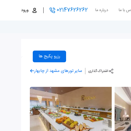
02147626262
س با ما
درباره ما
ورود
رزرو پکیج ها
سایر تورهای مشهد از چابهار
اشتراک گذاری