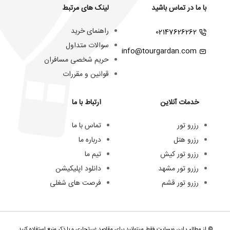
با ما در تماس باشید
لینک های مرتبط
راهنمای خرید
02147626262
سوالات متداول
info@tourgardan.com
حریم شخصی مسافران
قوانین و مقررات
خدمات آنلاین
ارتباط با ما
رزرو تور
تماس با ما
رزرو هتل
درباره ما
رزرو تور کیش
تیم ما
رزرو تور مشهد
دانلود اپلیکیشن
رزرو تور قشم
فرصت های شغلی
© از مطالب این وبسایت فقط میتوانید برای مقاصد غیرتجاری و با ذکر منبع استفاده کنید.