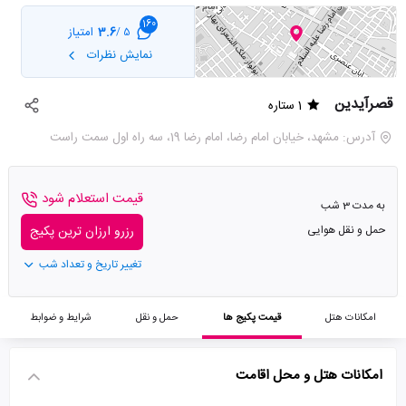
160
3.6
امتیاز
5 /
نمایش نظرات
قصرآیدین
1 ستاره
آدرس: مشهد، خيابان امام رضا، امام رضا 19، سه راه اول سمت راست
قیمت استعلام شود
به مدت 3 شب
حمل و نقل هوایی
رزرو ارزان ترین پکیج
تغییر تاریخ و تعداد شب
امکانات هتل
قیمت پکیج ها
حمل و نقل
شرایط و ضوابط
امکانات هتل و محل اقامت