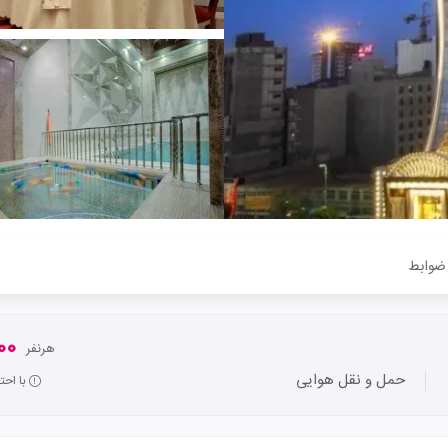
ضوابط
000
هرنفر
حمل و نقل هوایی
با اح