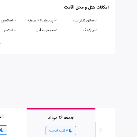
امکانات هتل و محل اقامت
سالن کنفرانس
پذیرش 24 ساعته
آسانسور
پارکینگ
مجموعه آبی
استخر
م
شنبه 7
جمعه 16 مرداد
3شب اقامت