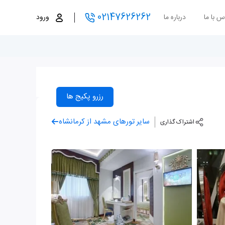
02147626262
س با ما
درباره ما
ورود
رزرو پکیج ها
سایر تورهای مشهد از کرمانشاه
اشتراک گذاری