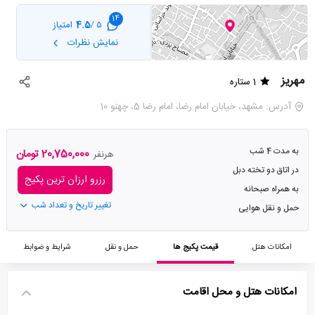
14
4.5
امتیاز
5 /
نمایش نظرات
مهریز
1 ستاره
آدرس: مشهد، خیابان امام رضا، امام رضا 5، چهنو 10
به مدت 4 شب
20,750,000 تومان
هرنفر
در اتاق دو تخته دبل
رزرو ارزان ترین پکیج
به همراه صبحانه
تغییر تاریخ و تعداد شب
حمل و نقل هوایی
امکانات هتل
قیمت پکیج ها
حمل و نقل
شرایط و ضوابط
امکانات هتل و محل اقامت