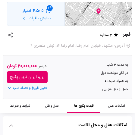
24
4.5
امتیاز
5 /
نمایش نظرات
فجر
2 ستاره
آدرس: مشهد، خیابان امام رضا، امام رضا ۱۶، نبش عنصری ۹
به مدت 3 شب
20,000,000 تومان
هرنفر
در اتاق دوتخته دبل
رزرو ارزان ترین پکیج
به همراه صبحانه
تغییر تاریخ و تعداد شب
حمل و نقل هوایی
امکانات هتل
قیمت پکیج ها
حمل و نقل
شرایط و ضوابط
امکانات هتل و محل اقامت