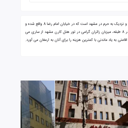
اگر قصد دارید با کمترین هزینه به زیارت امام رضا (ع)، تور مشهد از ساری هتل کارن انتخاب بسیار خوبی است. این هتل دو ستاره از هتل های تازه تاسیس و نزدیک به حرم در مشهد است که در خیابان امام رضا 8 واقع شده و
دسترسی آسانی به حرم مطهر و جاذبه های گردشگری شهر دارد. هتل کارن در سال 1396 فعالیت خود را آغاز کرد و با داشتن 65 باب واحد اقامتی مختلف در 8 طبقه، میزبان زائران گرامی در تور هتل کارن مشهد از ساری می
متی به یاد ماندنی با کمترین هزینه را برای آنان به ارمغان می آورد.