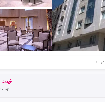
ضوابط
قیمت ا
با اح