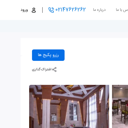
02147626262
س با ما
درباره ما
ورود
رزرو پکیج ها
اشتراک گذاری