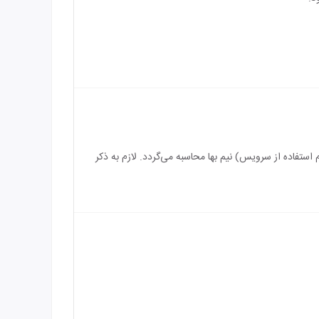
سرویس) رایگان می‌باشد و بازه سنی برای اقامت کودک بین 3 الی 5 سال (درصورت عدم استفاده از سرویس) نیم بها محاسبه می‌گردد. لازم به ذکر