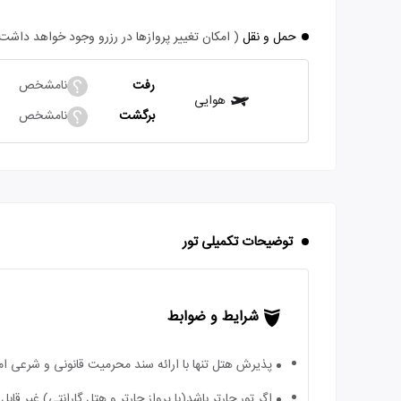
حمل و نقل
( امکان تغییر پروازها در رزرو وجود خواهد داشت
رفت
نامشخص
هوایی
برگشت
نامشخص
توضیحات تکمیلی تور
شرایط و ضوابط
پذیرش هتل تنها با ارائه سند محرمیت قانونی و شرعی ا
اگر تور چارتر باشد(با پرواز چارتر و هتل گارانتی) غیر ق