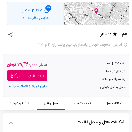
23
3.6
امتیاز
5 /
نمایش نظرات
جم
3 ستاره
آدرس: مشهد، خیابان پاسداران، بین پاسداران 4 و 4/1
به مدت 4 شب
27,460,000 تومان
هرنفر
در اتاق دو تخته
رزرو ارزان ترین پکیج
به همراه صبحانه
تغییر تاریخ و تعداد شب
حمل و نقل هوایی
امکانات هتل
قیمت پکیج ها
حمل و نقل
شرایط و ضوابط
امکانات هتل و محل اقامت