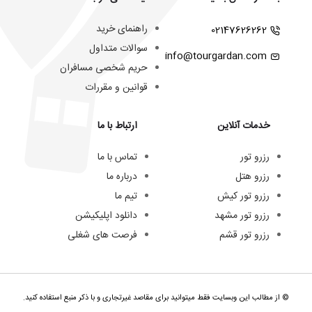
راهنمای خرید
02147626262
سوالات متداول
info@tourgardan.com
حریم شخصی مسافران
قوانین و مقررات
خدمات آنلاین
ارتباط با ما
رزرو تور
تماس با ما
رزرو هتل
درباره ما
رزرو تور کیش
تیم ما
رزرو تور مشهد
دانلود اپلیکیشن
رزرو تور قشم
فرصت های شغلی
© از مطالب این وبسایت فقط میتوانید برای مقاصد غیرتجاری و با ذکر منبع استفاده کنید.