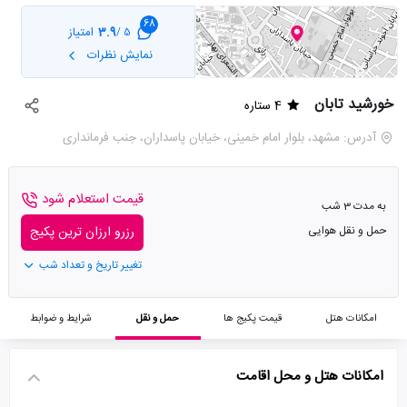
68
3.9
امتیاز
5 /
نمایش نظرات
خورشید تابان
4 ستاره
آدرس: مشهد، بلوار امام خمینی، خیابان پاسداران، جنب فرمانداری
قیمت استعلام شود
به مدت 3 شب
حمل و نقل هوایی
رزرو ارزان ترین پکیج
تغییر تاریخ و تعداد شب
امکانات هتل
قیمت پکیج ها
حمل و نقل
شرایط و ضوابط
امکانات هتل و محل اقامت