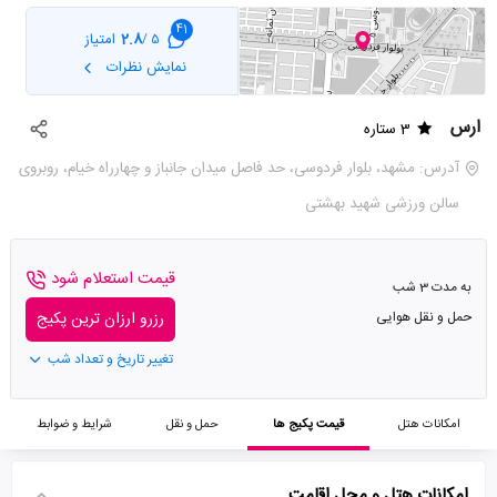
41
2.8
امتیاز
5 /
نمایش نظرات
ارس
3 ستاره
آدرس: مشهد، بلوار فردوسی، حد فاصل میدان جانباز و چهارراه خیام، روبروی
سالن ورزشی شهید بهشتی
قیمت استعلام شود
به مدت 3 شب
حمل و نقل هوایی
رزرو ارزان ترین پکیج
تغییر تاریخ و تعداد شب
امکانات هتل
قیمت پکیج ها
حمل و نقل
شرایط و ضوابط
امکانات هتل و محل اقامت