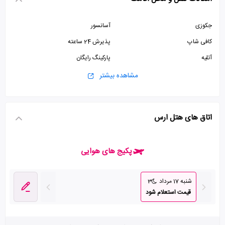
جکوزی
آسانسور
کافی شاپ
پذیرش 24 ساعته
آتلیه
پارکینگ رایگان
کتابخانه
سونا
مشاهده بیشتر
صرافی
استخر
ماساژ
زمین تنیس
اتاق های هتل ارس
اتاق بازی
زمین ورزشی
سالن ورزشی
سالن بیلیارد
پکیج های هوایی
شنبه 17 مرداد
3
قیمت استعلام شود