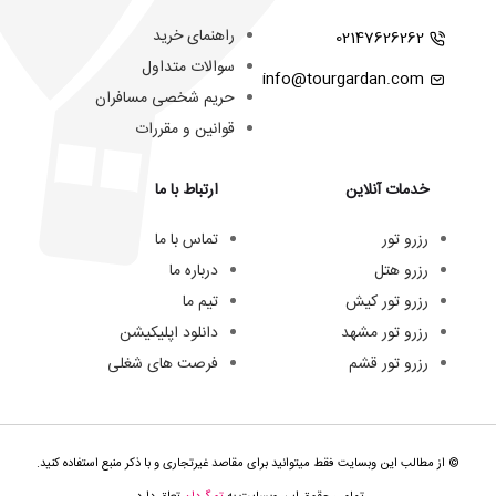
راهنمای خرید
02147626262
سوالات متداول
info@tourgardan.com
حریم شخصی مسافران
قوانین و مقررات
خدمات آنلاین
ارتباط با ما
رزرو تور
تماس با ما
رزرو هتل
درباره ما
رزرو تور کیش
تیم ما
رزرو تور مشهد
دانلود اپلیکیشن
رزرو تور قشم
فرصت های شغلی
© از مطالب این وبسایت فقط میتوانید برای مقاصد غیرتجاری و با ذکر منبع استفاده کنید.