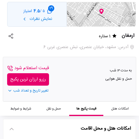
29
4.5
امتیاز
5 /
نمایش نظرات
ارمغان
1 ستاره
آدرس: مشهد، خیابان عنصری، نبش عنصری غربی 6
قیمت استعلام شود
به مدت 3 شب
حمل و نقل هوایی
رزرو ارزان ترین پکیج
تغییر تاریخ و تعداد شب
امکانات هتل
قیمت پکیج ها
حمل و نقل
شرایط و ضوابط
امکانات هتل و محل اقامت